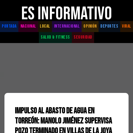
ES INFORMATIVO
PORTADA
NACIONAL
LOCAL
INTERNACIONAL
OPINIÓN
DEPORTES
VIRAL
SALUD & FITNESS
SEGURIDAD
Impulso al abasto de agua en
Torreón: Manolo Jiménez supervisa
pozo terminado en Villas de la Joya