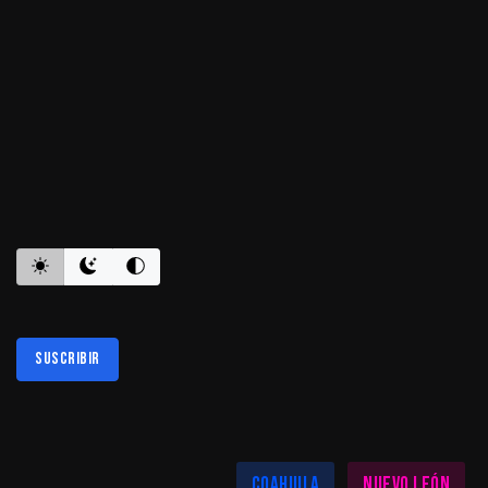
ES INFORMATIVO
Suscribir
Al suscribirte aceptas nuestra
política de privacidad
LAS MEJORES NOTICIAS EN TU REGIÓN
Coahuila
Nuevo León