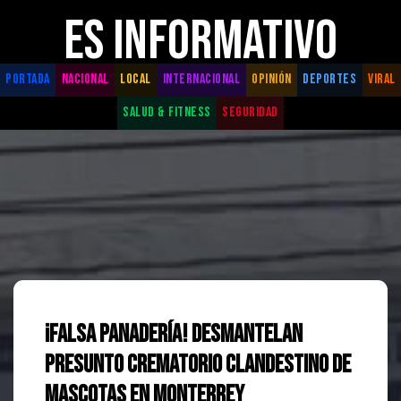
ES INFORMATIVO
PORTADA
NACIONAL
LOCAL
INTERNACIONAL
OPINIÓN
DEPORTES
VIRAL
SALUD & FITNESS
SEGURIDAD
¡Falsa Panadería! Desmantelan
Presunto Crematorio Clandestino de
Mascotas en Monterrey