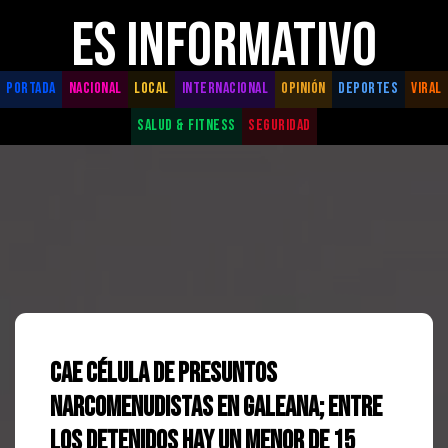
ES INFORMATIVO
PORTADA
NACIONAL
LOCAL
INTERNACIONAL
OPINIÓN
DEPORTES
VIRAL
SALUD & FITNESS
SEGURIDAD
Cae célula de presuntos
narcomenudistas en Galeana; entre
los detenidos hay un menor de 15