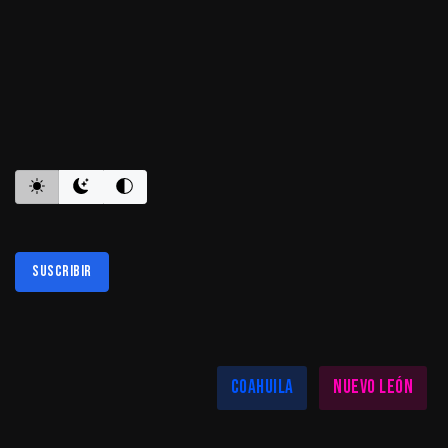
ES INFORMATIVO
Suscribir
Al suscribirte aceptas nuestra
política de privacidad
LAS MEJORES NOTICIAS EN TU REGIÓN
Coahuila
Nuevo León