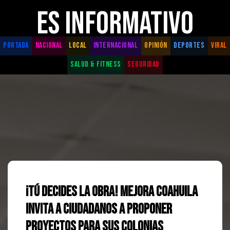
ES INFORMATIVO
PORTADA
NACIONAL
LOCAL
INTERNACIONAL
OPINIÓN
DEPORTES
VIRAL
SALUD & FITNESS
SEGURIDAD
¡Tú decides la obra! Mejora Coahuila
invita a ciudadanos a proponer
proyectos para sus colonias