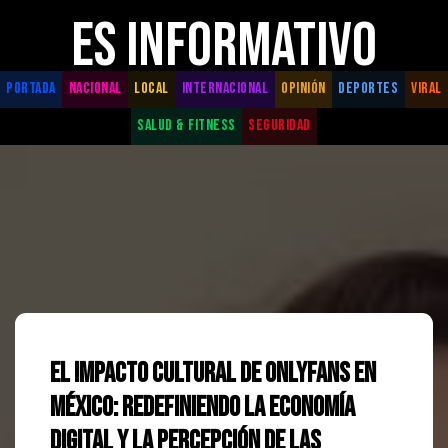
ES INFORMATIVO
PORTADA
NACIONAL
LOCAL
INTERNACIONAL
OPINIÓN
DEPORTES
VIRAL
SALUD & FITNESS
SEGURIDAD
El impacto cultural de OnlyFans en
México: Redefiniendo la economía
digital y la percepción de las