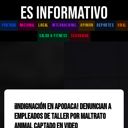
ES INFORMATIVO
PORTADA
NACIONAL
LOCAL
INTERNACIONAL
OPINIÓN
DEPORTES
VIRAL
SALUD & FITNESS
SEGURIDAD
¡Indignación en Apodaca! Denuncian a
Empleados de Taller por Maltrato
Animal Captado en Video