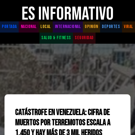
ES INFORMATIVO
PORTADA
NACIONAL
LOCAL
INTERNACIONAL
OPINIÓN
DEPORTES
VIRAL
SALUD & FITNESS
SEGURIDAD
Catástrofe en Venezuela: Cifra de
muertos por terremotos escala a
1,450 y hay más de 3 mil heridos