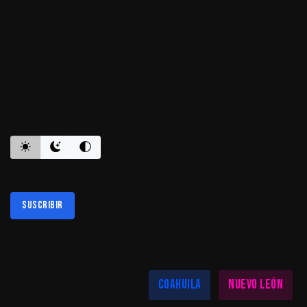
ES INFORMATIVO
Suscribir
Al suscribirte aceptas nuestra
política de privacidad
LAS MEJORES NOTICIAS EN TU REGIÓN
Coahuila
Nuevo León