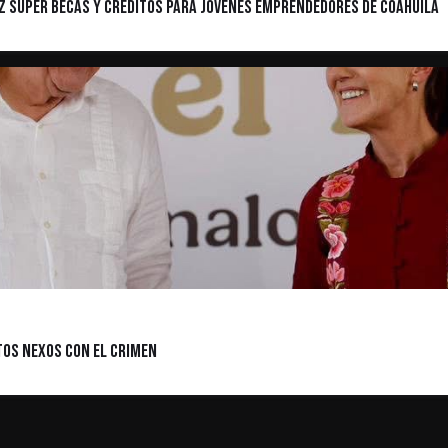
z Súper becas y créditos para jóvenes emprendedores de Coahuila
tos nexos con el crimen