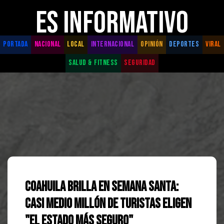
ES INFORMATIVO
PORTADA
NACIONAL
LOCAL
INTERNACIONAL
OPINIÓN
DEPORTES
VIRAL
SALUD & FITNESS
SEGURIDAD
Coahuila brilla en Semana Santa:
Casi medio millón de turistas eligen
"el estado más seguro"