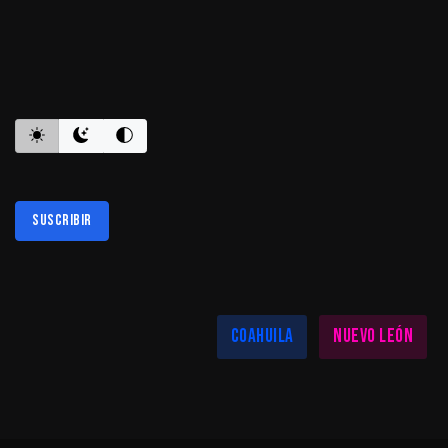
ES INFORMATIVO
Suscribir
Al suscribirte aceptas nuestra
política de privacidad
LAS MEJORES NOTICIAS EN TU REGIÓN
Coahuila
Nuevo León