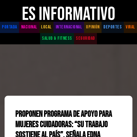
ES INFORMATIVO
PORTADA
NACIONAL
LOCAL
INTERNACIONAL
OPINIÓN
DEPORTES
VIRAL
SALUD & FITNESS
SEGURIDAD
Proponen programa de apoyo para
mujeres cuidadoras: “Su trabajo
sostiene al país”, señala Edna