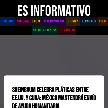
ES INFORMATIVO
PORTADA
NACIONAL
LOCAL
INTERNACIONAL
OPINIÓN
DEPORTES
VIRAL
SALUD & FITNESS
SEGURIDAD
Sheinbaum celebra pláticas entre
EE.UU. y Cuba: México mantendrá envío
de ayuda humanitaria