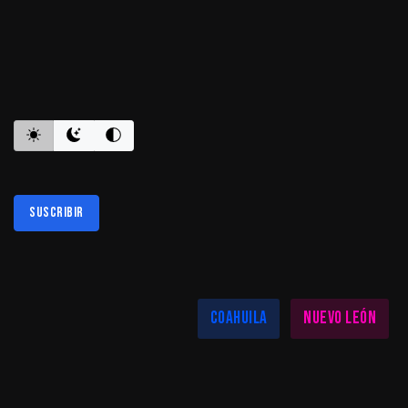
ES INFORMATIVO
Suscribir
Al suscribirte aceptas nuestra
política de privacidad
LAS MEJORES NOTICIAS EN TU REGIÓN
Coahuila
Nuevo León