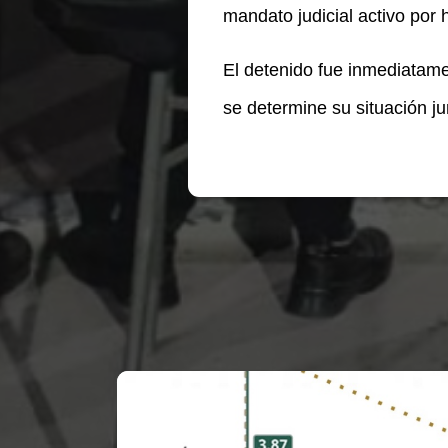
mandato judicial activo por h
El detenido fue inmediatamen
se determine su situación jur
Te puede interesar