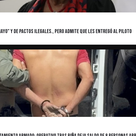
Mayo" y de pactos ilegales., pero admite que les entregó al piloto
tamiento armado: Operativo tras riña deja saldo de 8 personas ar