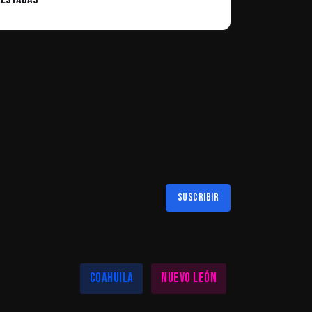
Suscribir
Al suscribirte aceptas nuestra
política de privacidad
LAS MEJORES NOTICIAS EN TU REGIÓN
Coahuila
Nuevo León