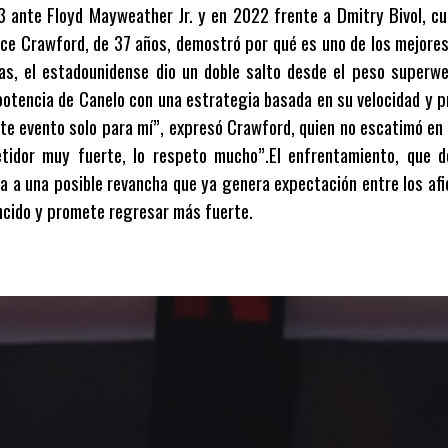
3 ante Floyd Mayweather Jr. y en 2022 frente a Dmitry Bivol, cua
e Crawford, de 37 años, demostró por qué es uno de los mejores 
ias, el estadounidense dio un doble salto desde el peso superwe
a potencia de Canelo con una estrategia basada en su velocidad y p
ste evento solo para mí”, expresó Crawford, quien no escatimó en 
idor muy fuerte, lo respeto mucho”.El enfrentamiento, que d
ta a una posible revancha que ya genera expectación entre los afic
encido y promete regresar más fuerte.