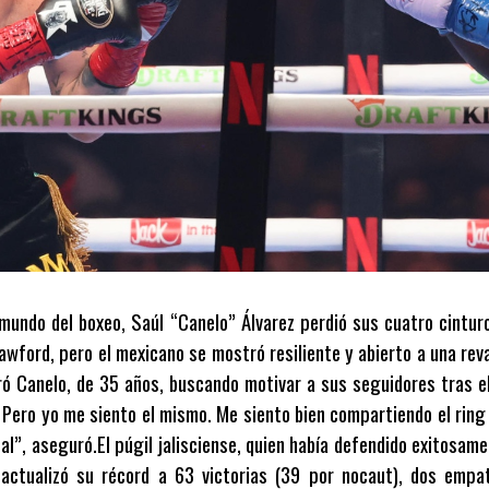
mundo del boxeo, Saúl “Canelo” Álvarez perdió sus cuatro cintu
rawford, pero el mexicano se mostró resiliente y abierto a una rev
aró Canelo, de 35 años, buscando motivar a sus seguidores tras 
. Pero yo me siento el mismo. Me siento bien compartiendo el rin
al”, aseguró.El púgil jalisciense, quien había defendido exitosam
 actualizó su récord a 63 victorias (39 por nocaut), dos empa