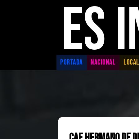
ES 
PORTADA
NACIONAL
LOCA
Cae hermano de D