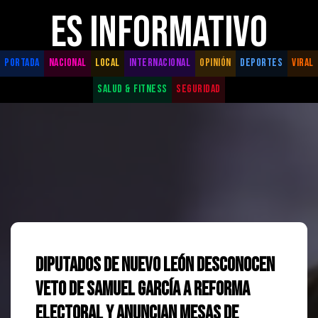
ES INFORMATIVO
PORTADA
NACIONAL
LOCAL
INTERNACIONAL
OPINIÓN
DEPORTES
VIRAL
SALUD & FITNESS
SEGURIDAD
Diputados de Nuevo León desconocen
veto de Samuel García a reforma
electoral y anuncian mesas de