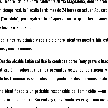
 su madre Claudia Edith Zaldívar y su tía Magdalena, denunciaron
n tiempo real, la Fiscalía tardó más de 24 horas en actuar. Acusaro
o (“mordida”) para agilizar la búsqueda, por lo que ellos mismos
 localizar el cuerpo.
calía nos revictimizó y nos pidió dinero mientras nuestra hija es
nes y movilizaciones.
l Bertha Alcalde Luján calificó la conducta como “muy grave e ina
stigación involucrado en los presuntos actos de corrupción y
de los funcionarios señalados, incluyendo posibles omisiones desde 
e identificado a un probable responsable del feminicidio —un v
nsión en su contra. Sin embargo, los familiares exigen una inves