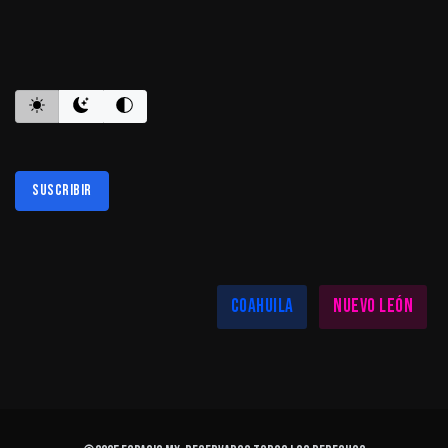
ES INFORMATIVO
Suscribir
Al suscribirte aceptas nuestra
política de privacidad
LAS MEJORES NOTICIAS EN TU REGIÓN
Coahuila
Nuevo León