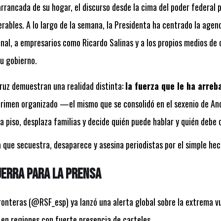
arrancada de su hogar, el discurso desde la cima del poder federal
erables. A lo largo de la semana, la Presidenta ha centrado la agend
onal, a empresarios como Ricardo Salinas y a los propios medios de
u gobierno.
ruz demuestran una realidad distinta:
la fuerza que le ha arreb
crimen organizado —el mismo que se consolidó en el sexenio de A
a piso, desplaza familias y decide quién puede hablar y quién debe c
a que secuestra, desaparece y asesina periodistas por el simple hec
uerra para la prensa
ronteras (@RSF_esp) ya lanzó una alerta global sobre la extrema vu
en regiones con fuerte presencia de carteles.