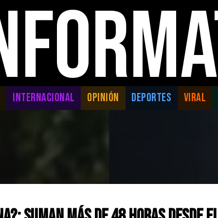
INFORMA
L
INTERNACIONAL
OPINIÓN
DEPORTES
VIRAL
a?: Suman más de 48 horas desde el