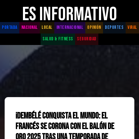
ES INFORMATIVO
PORTADA
NACIONAL
LOCAL
INTERNACIONAL
OPINIÓN
DEPORTES
VIRAL
SALUD & FITNESS
SEGURIDAD
¡Dembélé conquista el mundo: El
francés se corona con el Balón de
Oro 2025 tras una temporada de