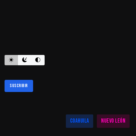
ES INFORMATIVO
Suscribir
Al suscribirte aceptas nuestra
política de privacidad
LAS MEJORES NOTICIAS EN TU REGIÓN
Coahuila
Nuevo León