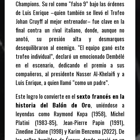
Champions. Su rol como “falso 9” bajo las órdenes
de Luis Enrique –quien también se llevó el Trofeo
Johan Cruyff al mejor entrenador– fue clave en la
final contra un rival italiano, donde, aunque no
anotó, su presión alta y desmarques
desequilibraron al enemigo. “El equipo ganó este
trofeo individual”, declaró un emocionado Dembélé
en el escenario, dedicando el premio a sus
compañeros, al presidente Nasser Al-Khelaifi y a
Luis Enrique, a quien llamó “como un padre”.
Este logro lo convierte en el
sexto francés en la
historia del Balón de Oro
, uniéndose a
leyendas como Raymond Kopa (1958), Michel
Platini (1983-85), Jean-Pierre Papin (1991),
Zinedine Zidane (1998) y Karim Benzema (2022). De
las calles humildes de Évreux, donde creció en un