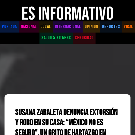
ES INFORMATIVO
PORTADA
NACIONAL
LOCAL
INTERNACIONAL
OPINIÓN
DEPORTES
VIRAL
SALUD & FITNESS
SEGURIDAD
Susana Zabaleta denuncia extorsión
y robo en su casa: “México no es
seguro”, un grito de hartazgo en