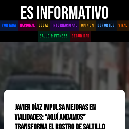
ES INFORMATIVO
PORTADA
NACIONAL
LOCAL
INTERNACIONAL
OPINIÓN
DEPORTES
VIRAL
SALUD & FITNESS
SEGURIDAD
Javier Díaz impulsa mejoras en
vialidades: “Aquí Andamos”
transforma el rostro de Saltillo