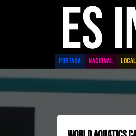
ES 
PORTADA
NACIONAL
LOCA
World Aquatics c