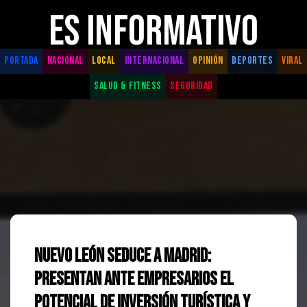
ES INFORMATIVO
PORTADA
NACIONAL
LOCAL
INTERNACIONAL
OPINIÓN
DEPORTES
VIRAL
SALUD & FITNESS
SEGURIDAD
Nuevo León seduce a Madrid:
Presentan ante empresarios el
potencial de inversión turística y