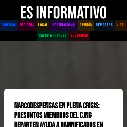
ES INFORMATIVO
PORTADA
NACIONAL
LOCAL
INTERNACIONAL
OPINIÓN
DEPORTES
VIRAL
SALUD & FITNESS
SEGURIDAD
Narcodespensas en plena crisis:
Presuntos miembros del CJNG
reparten ayuda a damnificados en