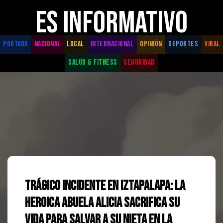
ES INFORMATIVO
PORTADA
NACIONAL
LOCAL
INTERNACIONAL
OPINIÓN
DEPORTES
VIRAL
SALUD & FITNESS
SEGURIDAD
Trágico Incidente en Iztapalapa: La
Heroica Abuela Alicia Sacrifica su
Vida para Salvar a su Nieta en la