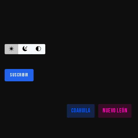
ES INFORMATIVO
Suscribir
Al suscribirte aceptas nuestra
política de privacidad
LAS MEJORES NOTICIAS EN TU REGIÓN
Coahuila
Nuevo León