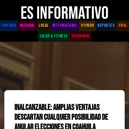
ES INFORMATIVO
PORTADA
NACIONAL
LOCAL
INTERNACIONAL
OPINIÓN
DEPORTES
VIRAL
SALUD & FITNESS
SEGURIDAD
Inalcanzable: Amplias ventajas
descartan cualquier posibilidad de
anular elecciones en Coahuila