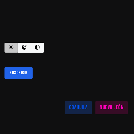
ES INFORMATIVO
Suscribir
Al suscribirte aceptas nuestra
política de privacidad
LAS MEJORES NOTICIAS EN TU REGIÓN
Coahuila
Nuevo León