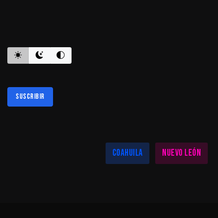
ES INFORMATIVO
Suscribir
Al suscribirte aceptas nuestra
política de privacidad
LAS MEJORES NOTICIAS EN TU REGIÓN
Coahuila
Nuevo León