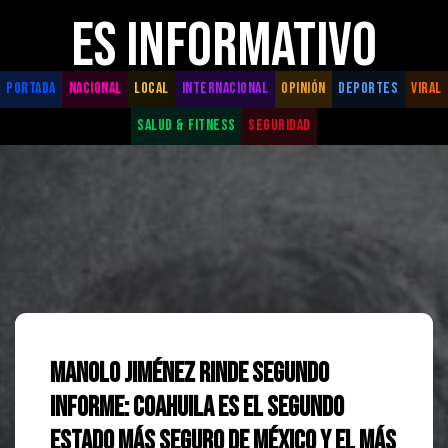
ES INFORMATIVO
PORTADA
NACIONAL
LOCAL
INTERNACIONAL
OPINIÓN
DEPORTES
VIRAL
SALUD & FITNESS
SEGURIDAD
Manolo Jiménez rinde Segundo
Informe: Coahuila es el segundo
estado más seguro de México y el más