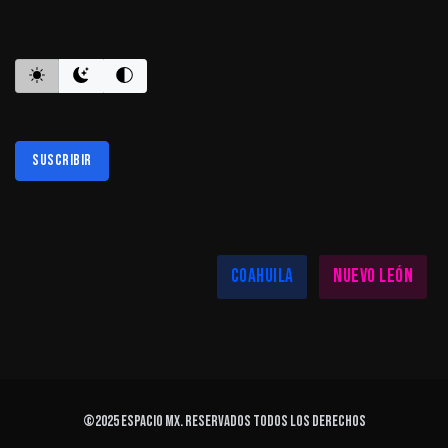
ES INFORMATIVO
Suscribir
Al suscribirte aceptas nuestra
política de privacidad
LAS MEJORES NOTICIAS EN TU REGIÓN
Coahuila
Nuevo León
©2025
ESPACIO MX
. Reservados todos los derechos