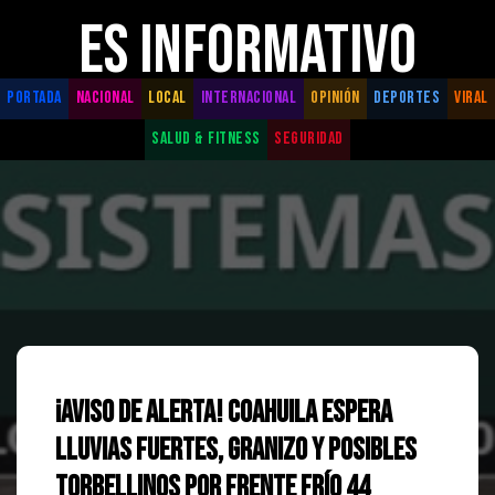
ES INFORMATIVO
PORTADA
NACIONAL
LOCAL
INTERNACIONAL
OPINIÓN
DEPORTES
VIRAL
SALUD & FITNESS
SEGURIDAD
¡Aviso de alerta! Coahuila espera
lluvias fuertes, granizo y posibles
torbellinos por Frente Frío 44