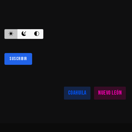
ES INFORMATIVO
Suscribir
Al suscribirte aceptas nuestra
política de privacidad
LAS MEJORES NOTICIAS EN TU REGIÓN
Coahuila
Nuevo León