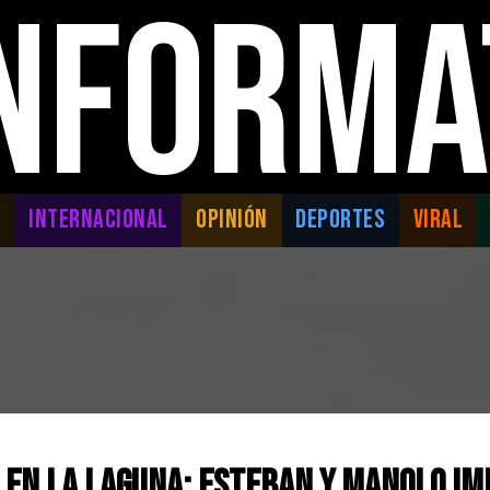
INFORMA
L
INTERNACIONAL
OPINIÓN
DEPORTES
VIRAL
 en la Laguna: Esteban y Manolo i