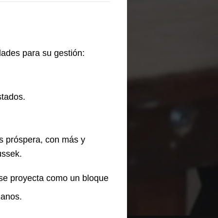
dades para su gestión:
stados.
s próspera, con más y
ussek.
 se proyecta como un bloque
danos.