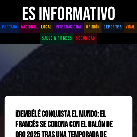
ES INFORMATIVO
PORTADA
NACIONAL
LOCAL
INTERNACIONAL
OPINIÓN
DEPORTES
VIRAL
SALUD & FITNESS
SEGURIDAD
¡Dembélé conquista el mundo: El
francés se corona con el Balón de
Oro 2025 tras una temporada de