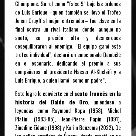
Champions. Su rol como “falso 9” bajo las órdenes
de Luis Enrique –quien también se llevó el Trofeo
Johan Cruyff al mejor entrenador– fue clave en la
final contra un rival italiano, donde, aunque no
anotó, su presión alta y desmarques
desequilibraron al enemigo. “El equipo ganó este
trofeo individual”, declaró un emocionado Dembélé
en el escenario, dedicando el premio a sus
compañeros, al presidente Nasser Al-Khelaifi y a
Luis Enrique, a quien llamó “como un padre”.
Este logro lo convierte en el
sexto francés en la
historia del Balón de Oro
, uniéndose a
leyendas como Raymond Kopa (1958), Michel
Platini (1983-85), Jean-Pierre Papin (1991),
Zinedine Zidane (1998) y Karim Benzema (2022). De
las calles humildes de Évreux, donde creció en un