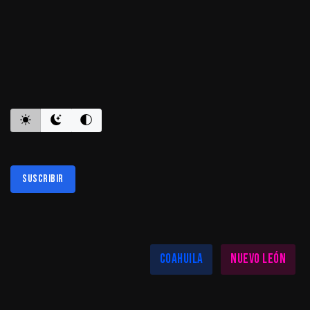
ES INFORMATIVO
Suscribir
Al suscribirte aceptas nuestra
política de privacidad
LAS MEJORES NOTICIAS EN TU REGIÓN
Coahuila
Nuevo León