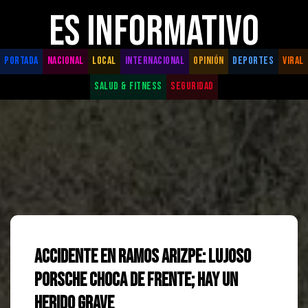
ES INFORMATIVO
PORTADA
NACIONAL
LOCAL
INTERNACIONAL
OPINIÓN
DEPORTES
VIRAL
SALUD & FITNESS
SEGURIDAD
Accidente en Ramos Arizpe: Lujoso
Porsche Choca de Frente; Hay un
Herido Grave