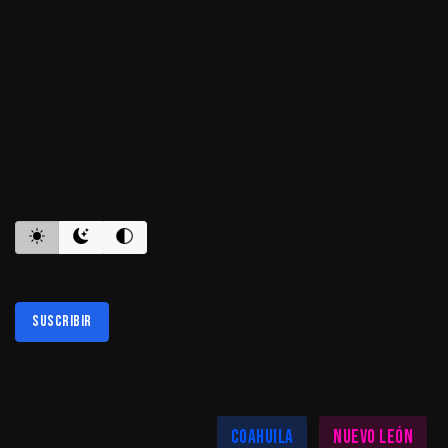
ES INFORMATIVO
Suscribir
Al suscribirte aceptas nuestra
política de privacidad
LAS MEJORES NOTICIAS EN TU REGIÓN
Coahuila
Nuevo León