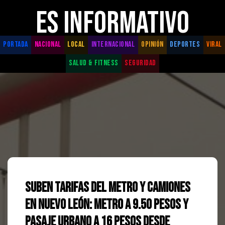
ES INFORMATIVO
PORTADA
NACIONAL
LOCAL
INTERNACIONAL
OPINIÓN
DEPORTES
VIRAL
SALUD & FITNESS
SEGURIDAD
Suben tarifas del Metro y camiones
en Nuevo León: Metro a 9.50 pesos y
pasaje urbano a 16 pesos desde