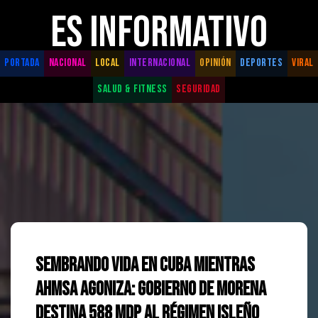
ES INFORMATIVO
PORTADA
NACIONAL
LOCAL
INTERNACIONAL
OPINIÓN
DEPORTES
VIRAL
SALUD & FITNESS
SEGURIDAD
Sembrando Vida en Cuba mientras
AHMSA agoniza: Gobierno de Morena
destina 588 mdp al régimen isleño