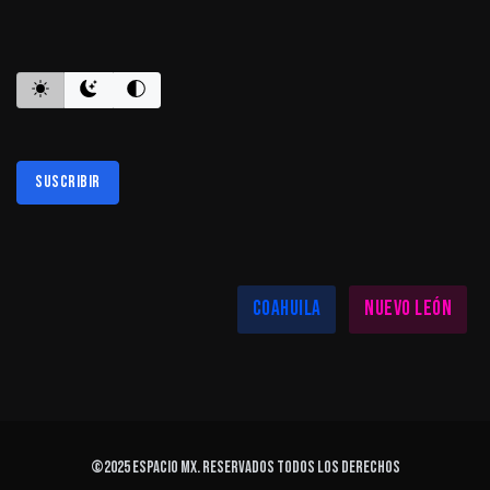
ES INFORMATIVO
Suscribir
Al suscribirte aceptas nuestra
política de privacidad
LAS MEJORES NOTICIAS EN TU REGIÓN
Coahuila
Nuevo León
©2025
ESPACIO MX
. Reservados todos los derechos