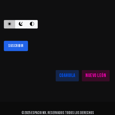
ES INFORMATIVO
Suscribir
Al suscribirte aceptas nuestra
política de privacidad
LAS MEJORES NOTICIAS EN TU REGIÓN
Coahuila
Nuevo León
©2025
ESPACIO MX
. Reservados todos los derechos