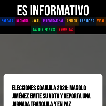
ES INFORMATIVO
PORTADA
NACIONAL
LOCAL
INTERNACIONAL
OPINIÓN
DEPORTES
VIRAL
SALUD & FITNESS
SEGURIDAD
Elecciones Coahuila 2026: Manolo
Jiménez emite su voto y reporta una
jornada tranquila y en paz