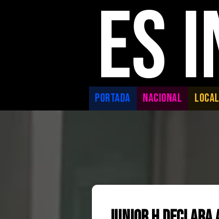
ES 
PORTADA
NACIONAL
LOCA
Junior H Declara a