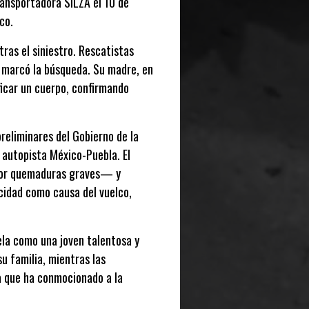
ransportadora SILZA el 10 de
co.
ras el siniestro. Rescatistas
e marcó la búsqueda. Su madre, en
ficar un cuerpo, confirmando
reliminares del Gobierno de la
 autopista México-Puebla. El
 por quemaduras graves— y
cidad como causa del vuelco,
ela como una joven talentosa y
u familia, mientras las
a que ha conmocionado a la