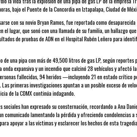
rdió la vida tras la explosión de una pipa de gas LP de la empresa T
oras, bajo el Puente de la Concordia en Iztapalapa, Ciudad de Méxi
sarse con su novio Bryan Ramos, fue reportada como desaparecida t
 el lugar, que sonó con una llamada de su familia, un hallazgo qu
ultados de pruebas de ADN en el Hospital Rubén Leñero para identi
co de una pipa con más de 49,500 litros de gas LP, según reportes p
onda expansiva y un incendio que calcinó 28 vehículos y afectó la
personas fallecidas, 94 heridos —incluyendo 21 en estado crítico
. Las primeras investigaciones apuntan a un posible exceso de velo
ticia de la CDMX continúa indagando.
es sociales han expresado su consternación, recordando a Ana Dani
un comunicado lamentando la pérdida y ofreciendo condolencias a s
para apoyar a las víctimas y esclarecer los hechos de esta tragedi