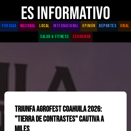
ES INFORMATIVO
PORTADA
NACIONAL
LOCAL
INTERNACIONAL
OPINIÓN
DEPORTES
VIRAL
SALUD & FITNESS
SEGURIDAD
Triunfa Agrofest Coahuila 2026:
"Tierra de Contrastes" cautiva a
miles