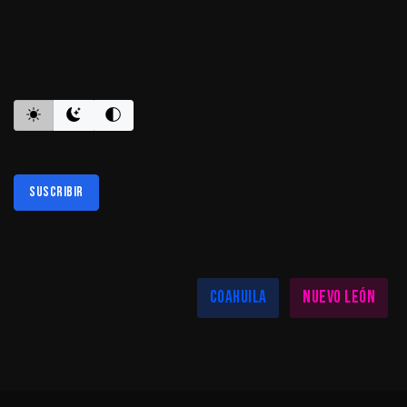
ES INFORMATIVO
Suscribir
Al suscribirte aceptas nuestra
política de privacidad
LAS MEJORES NOTICIAS EN TU REGIÓN
Coahuila
Nuevo León