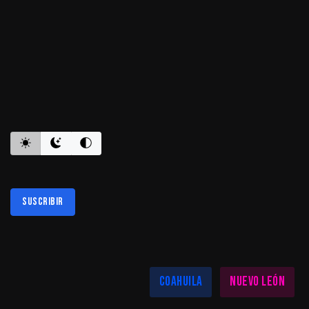
ES INFORMATIVO
Suscribir
Al suscribirte aceptas nuestra
política de privacidad
LAS MEJORES NOTICIAS EN TU REGIÓN
Coahuila
Nuevo León