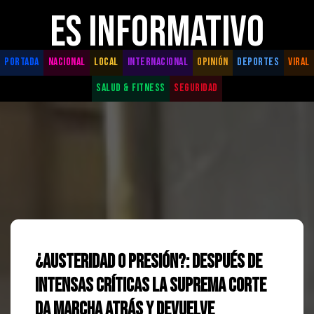
ES INFORMATIVO
PORTADA
NACIONAL
LOCAL
INTERNACIONAL
OPINIÓN
DEPORTES
VIRAL
SALUD & FITNESS
SEGURIDAD
¿Austeridad o presión?: Después de
intensas críticas la Suprema Corte
da marcha atrás y devuelve