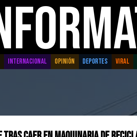
INFORMA
L
INTERNACIONAL
OPINIÓN
DEPORTES
VIRAL
 tras caer en maquinaria de recic