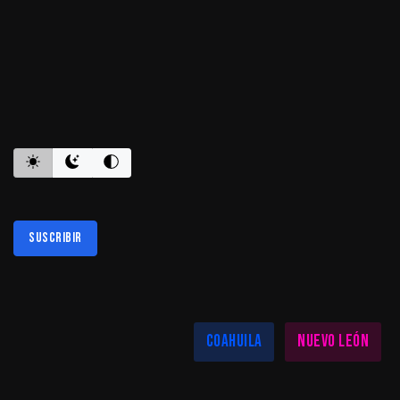
ES INFORMATIVO
Suscribir
Al suscribirte aceptas nuestra
política de privacidad
LAS MEJORES NOTICIAS EN TU REGIÓN
Coahuila
Nuevo León