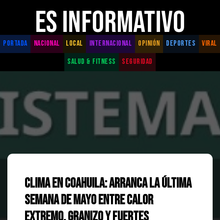
ES INFORMATIVO
PORTADA
NACIONAL
LOCAL
INTERNACIONAL
OPINIÓN
DEPORTES
VIRAL
SALUD & FITNESS
SEGURIDAD
Clima en Coahuila: Arranca la última
semana de mayo entre calor
extremo, granizo y fuertes