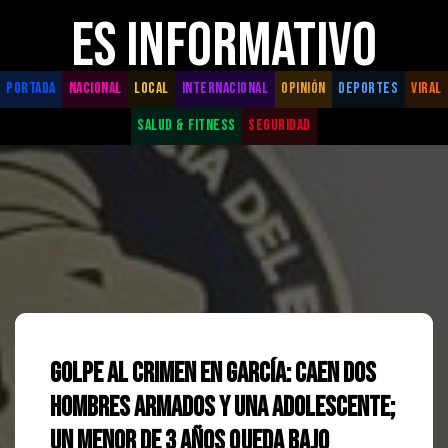
ES INFORMATIVO
PORTADA
NACIONAL
LOCAL
INTERNACIONAL
OPINIÓN
DEPORTES
VIRAL
SALUD & FITNESS
SEGURIDAD
Golpe al crimen en García: Caen dos
hombres armados y una adolescente;
un menor de 3 años queda bajo