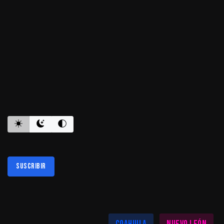
ES INFORMATIVO
Suscribir
Al suscribirte aceptas nuestra
política de privacidad
LAS MEJORES NOTICIAS EN TU REGIÓN