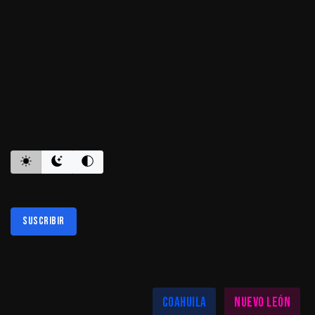
ES INFORMATIVO
Suscribir
Al suscribirte aceptas nuestra
política de privacidad
LAS MEJORES NOTICIAS EN TU REGIÓN
Coahuila
Nuevo León