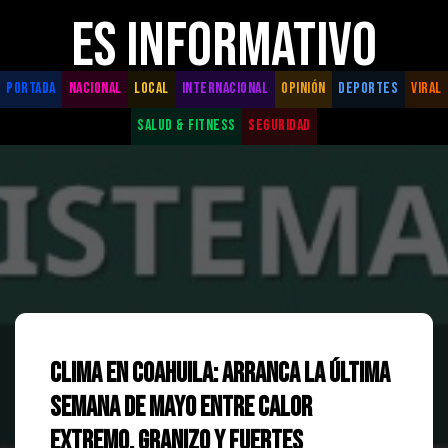
ES INFORMATIVO
PORTADA
NACIONAL
LOCAL
INTERNACIONAL
OPINIÓN
DEPORTES
VIRAL
SALUD & FITNESS
SEGURIDAD
Clima en Coahuila: Arranca la última
semana de mayo entre calor
extremo, granizo y fuertes