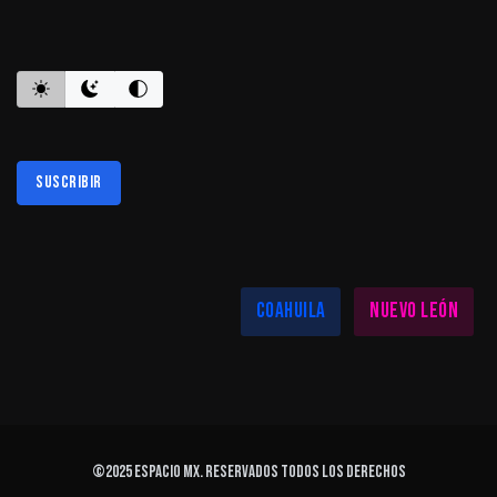
ES INFORMATIVO
Suscribir
Al suscribirte aceptas nuestra
política de privacidad
LAS MEJORES NOTICIAS EN TU REGIÓN
Coahuila
Nuevo León
©2025
ESPACIO MX
. Reservados todos los derechos