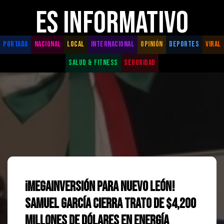
ES INFORMATIVO
PORTADA
NACIONAL
LOCAL
INTERNACIONAL
OPINIÓN
DEPORTES
VIRAL
SALUD & FITNESS
SEGURIDAD
¡Megainversión para Nuevo León!
Samuel García Cierra Trato de $4,200
Millones de Dólares en Energía