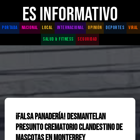
ES INFORMATIVO
PORTADA
NACIONAL
LOCAL
INTERNACIONAL
OPINIÓN
DEPORTES
VIRAL
SALUD & FITNESS
SEGURIDAD
¡Falsa Panadería! Desmantelan
Presunto Crematorio Clandestino de
Mascotas en Monterrey