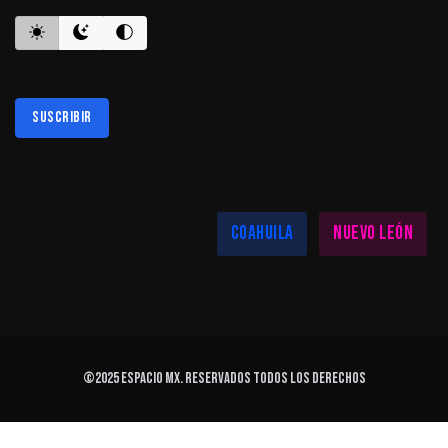
Suscribir
Al suscribirte aceptas nuestra
política de privacidad
LAS MEJORES NOTICIAS EN TU REGIÓN
Coahuila
Nuevo León
©2025
ESPACIO MX
. Reservados todos los derechos