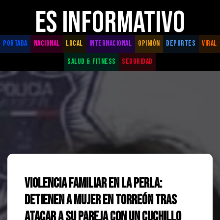
ES INFORMATIVO
PORTADA
NACIONAL
LOCAL
INTERNACIONAL
OPINIÓN
DEPORTES
VIRAL
SALUD & FITNESS
SEGURIDAD
Violencia familiar en La Perla:
Detienen a mujer en Torreón tras
atacar a su pareja con un cuchillo