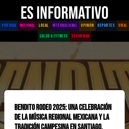
ES INFORMATIVO
PORTADA
NACIONAL
LOCAL
INTERNACIONAL
OPINIÓN
DEPORTES
VIRAL
SALUD & FITNESS
SEGURIDAD
Bendito Rodeo 2025: Una Celebración
de la Música Regional Mexicana y la
Tradición Campesina en Santiago,